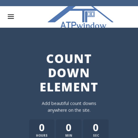
Skip
to
content
COUNT
DOWN
ELEMENT
Add beautiful count downs
anywhere on the site.
0
0
0
HOURS
MIN
SEC