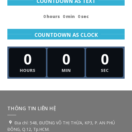
COUNTDOWN AS TEXT
0
hours
0
min
0
sec
COUNTDOWN AS CLOCK
0
0
0
HOURS
MIN
SEC
THÔNG TIN LIÊN HỆ
Địa chỉ:
548, ĐƯỜNG VÕ THỊ THỪA, KP3, P. AN PHÚ
ĐÔNG, Q.12, Tp.HCM.