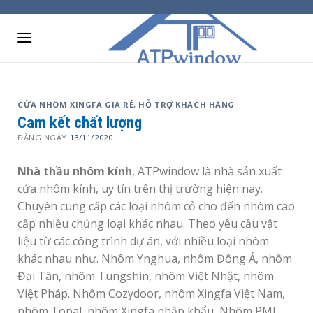
Skip
to
content
CỬA NHÔM XINGFA GIÁ RẺ
,
HỖ TRỢ KHÁCH HÀNG
Cam kết chất lượng
ĐĂNG NGÀY
13/11/2020
Nhà thầu nhôm kính
, ATPwindow là nhà sản xuất
cửa nhôm kính, uy tín trên thị trường hiện nay.
Chuyên cung cấp các loại nhôm cỏ cho đến nhôm cao
cấp nhiều chủng loại khác nhau. Theo yêu cầu vật
liệu từ các công trình dự án, với nhiều loại nhôm
khác nhau như. Nhôm Ynghua, nhôm Đông Á, nhôm
Đại Tân, nhôm Tungshin, nhôm Việt Nhật, nhôm
Việt Pháp. Nhôm Cozydoor, nhôm Xingfa Việt Nam,
nhôm Topal, nhôm Xingfa nhập khẩu, Nhôm PMI.