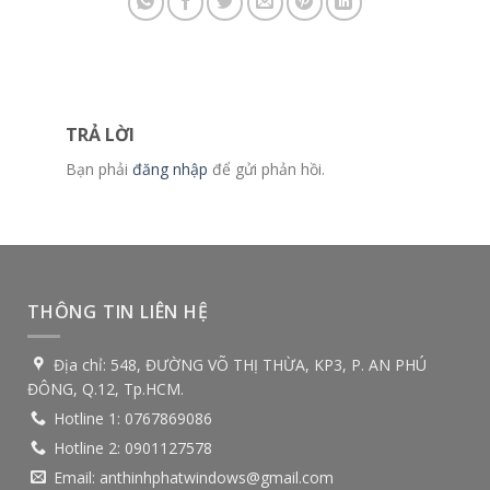
TRẢ LỜI
Bạn phải
đăng nhập
để gửi phản hồi.
THÔNG TIN LIÊN HỆ
Địa chỉ:
548, ĐƯỜNG VÕ THỊ THỪA, KP3, P. AN PHÚ
ĐÔNG, Q.12, Tp.HCM.
Hotline 1:
0767869086
Hotline 2:
0901127578
Email:
anthinhphatwindows@gmail.com