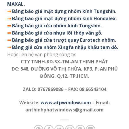
MAXAL.
⇒
Bảng báo giá mặt dựng nhôm kính Tungshin.
⇒
Bảng báo giá mặt dựng nhôm kính Hondalex.
⇒
Bảng báo giá cửa nhôm kính Tungshin.
⇒
Bảng báo giá cửa nhựa lõi thép vân gỗ.
⇒
Bảng báo giá cửa trượt quay Eurotech nhôm.
⇒
Bảng giá cửa nhôm Xingfa nhập khẩu tem đỏ.
Hoặc liên hệ văn phòng công ty:
CTY TNHH-KD-SX-TM-AN THỊNH PHÁT
ĐC: 548, ĐƯỜNG VÕ THỊ THỪA, KP3, P. AN PHÚ
ĐÔNG, Q.12, TP.HCM.
ZALO: 0767869086 – FAX: 08.66543104
Website:
www.atpwindow.com
– Email:
anthinhphatwindows@gmail.com