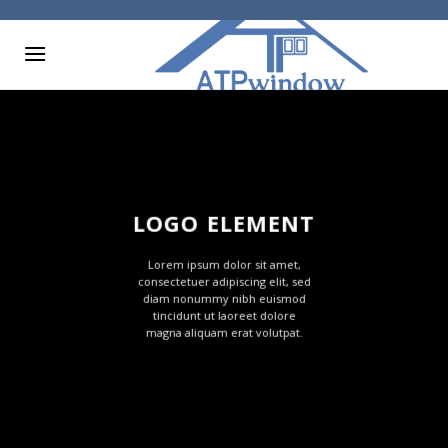
Skip
to
content
LOGO ELEMENT
Lorem ipsum dolor sit amet,
consectetuer adipiscing elit, sed
diam nonummy nibh euismod
tincidunt ut laoreet dolore
magna aliquam erat volutpat.