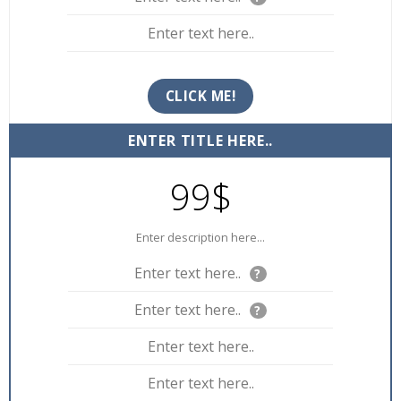
Enter text here..
CLICK ME!
ENTER TITLE HERE..
99$
Enter description here...
Enter text here..
?
Enter text here..
?
Enter text here..
Enter text here..