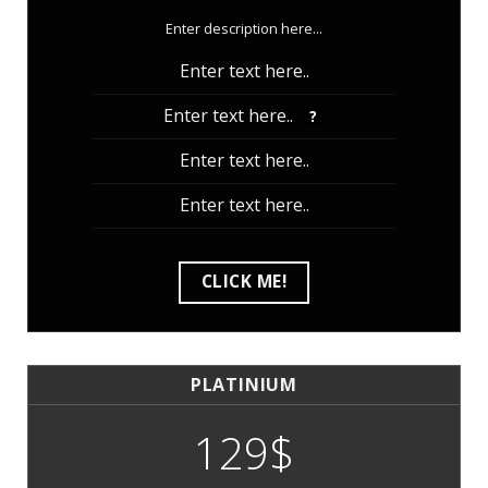
Enter description here...
Enter text here..
Enter text here..
?
Enter text here..
Enter text here..
CLICK ME!
PLATINIUM
129$