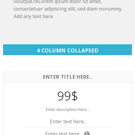
volutpat.reLorem ipsum dolor sit amet,
consectetuer adipiscing elit, sed diam nonummy.
Add any text here
4 COLUMN COLLAPSED
ENTER TITLE HERE..
99$
Enter description here...
Enter text here..
Enter text here..
?