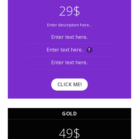
29$
Enter description here...
Enter text here..
Enter text here..
?
Enter text here..
CLICK ME!
GOLD
49$