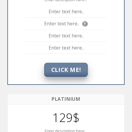
Enter text here..
Enter text here..
?
Enter text here..
Enter text here..
CLICK ME!
PLATINIUM
129$
Enter description here...