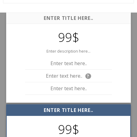
ENTER TITLE HERE..
99$
Enter description here...
Enter text here..
Enter text here..
?
Enter text here..
ENTER TITLE HERE..
99$