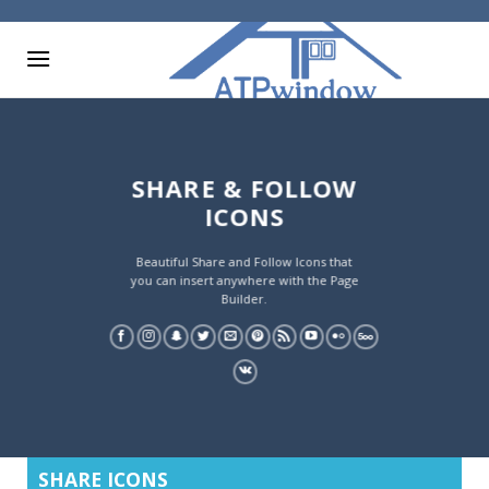
Skip
to
content
SHARE & FOLLOW
ICONS
Beautiful Share and Follow Icons that
you can insert anywhere with the Page
Builder.
SHARE ICONS