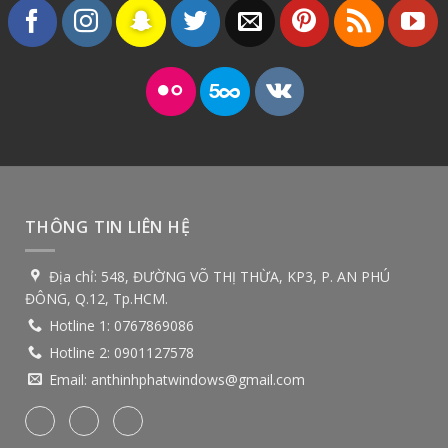
THÔNG TIN LIÊN HỆ
Địa chỉ:
548, ĐƯỜNG VÕ THỊ THỪA, KP3, P. AN PHÚ
ĐÔNG, Q.12, Tp.HCM.
Hotline 1:
0767869086
Hotline 2:
0901127578
Email:
anthinhphatwindows@gmail.com