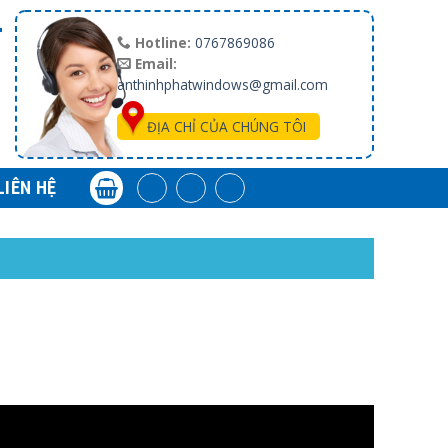
T
Hotline:
0767869086
Email:
anthinhphatwindows@gmail.com
ĐỊA CHỈ CỦA CHÚNG TÔI
LIÊN HỆ