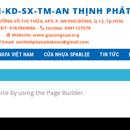
-KD-SX-TM-AN THỊNH PHÁ
ƯỜNG VÕ THỊ THỪA, KP3, P. AN PHÚ ĐÔNG, Q.12, Tp.HCM.
ĐT:
0767869086
-
Hotline:
0901127578
Website:
www.giacongcua.org
Email:
anthinhphatwindows@gmail.com
NGFA VIỆT NAM
CỬA NHỰA SPARLEE
TIN TỨC
te by using the Page Builder.