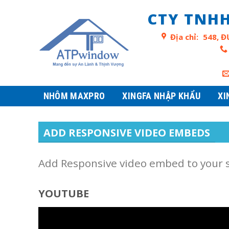
Skip
CTY TNHH
to
content
Địa chỉ:
548, Đ
NHÔM MAXPRO
XINGFA NHẬP KHẨU
XI
ADD RESPONSIVE VIDEO EMBEDS
Add Responsive video embed to your si
YOUTUBE