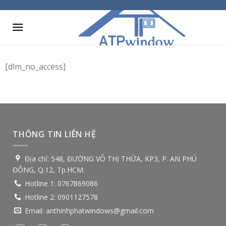
Skip
to
content
[dlm_no_access]
THÔNG TIN LIÊN HỆ
Địa chỉ:
548, ĐƯỜNG VÕ THỊ THỪA, KP3, P. AN PHÚ
ĐÔNG, Q.12, Tp.HCM.
Hotline 1:
0767869086
Hotline 2:
0901127578
Email:
anthinhphatwindows@gmail.com