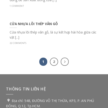
1 COMMENT
CỬA NHỰA LÕI THÉP VÂN GỖ
Cửa nhựa lõi thép vân gỗ, là sự kết hợp hài hòa giữa các
vật [...]
22 COMMENTS
1
2
THÔNG TIN LIÊN HỆ
Địa chỉ:
548, ĐƯỜNG VÕ THỊ THỪA, KP3, P. AN PHÚ
ĐÔNG, Q.12, Tp.HCM.