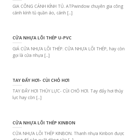
GIA CÔNG CÁNH KÍNH TỦ. ATPwindow chuyên gia công
cánh kính tủ quần áo, cánh [...]
CỬA NHỰA LÕI THÉP U-PVC
GIÁ CỬA NHỰA LÕI THÉP. CỬA NHỰA LÕI THÉP, hay còn
gọi là cửa nhựa [...]
TAY ĐẨY HƠI- CÙI CHỎ HƠI
TAY ĐẨY HƠI THỦY LỰC- CÙI CHỎ HƠI. Tay đẩy hơi thủy
lực hay còn [...]
CỬA NHỰA LÕI THÉP KINBON
CỬA NHỰA LÕI THÉP KINBON. Thanh nhựa Kinbon được
dùng để sản xuất dòng cửa [...]