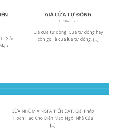
IẾN
GIÁ CỬA TỰ ĐỘNG
18/04/2023
Giá cửa tự động. Cửa tự động hay
. Giải
còn gọi là cửa lùa tự động, [...]
 Mạo
CỬA NHÔM XINGFA TIẾN ĐẠT
22/02/2025
CỬA NHÔM XINGFA TIẾN ĐẠT. Giải Pháp
Hoàn Hảo Cho Diện Mạo Ngôi Nhà Của
[...]