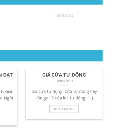
Diện
[...]
TIẾN
GIÁ CỬA TỰ ĐỘNG
18/04/2023
Giá cửa tự động. Cửa tự động
ĐẠT.
hay còn gọi là cửa lùa tự động,
Diện
[...]
N ĐẠT
GIÁ CỬA TỰ ĐỘNG
18/04/2023
. Giải
Giá cửa tự động. Cửa tự động hay
o Ngôi
còn gọi là cửa lùa tự động, [...]
READ MORE