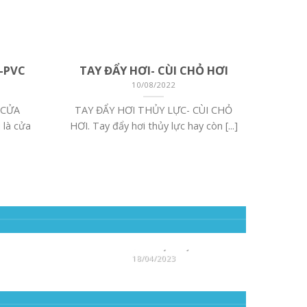
-PVC
TAY ĐẨY HƠI- CÙI CHỎ HƠI
10/08/2022
 CỬA
TAY ĐẨY HƠI THỦY LỰC- CÙI CHỎ
 là cửa
HƠI. Tay đẩy hơi thủy lực hay còn [...]
TIẾN
GIÁ CỬA TỰ ĐỘNG
18/04/2023
Giá cửa tự động. Cửa tự động
ĐẠT.
hay còn gọi là cửa lùa tự động,