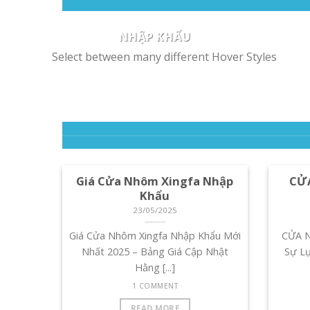
 lực
Mới Nhất 2025 – Bảng Giá Cập
-S
CHỎ
GIÁ CỬA NHÔM XINGFA
CỬA
Nhật Hằng [...]
NHẬP KHẨU
1 COMMENT
23/05/2025
Select between many different Hover Styles
CÙI
Giá Cửa Nhôm Xingfa Nhập Khẩu
CỬA 
 lực
Mới Nhất 2025 – Bảng Giá Cập
-S
Nhật Hằng [...]
1 COMMENT
Giá Cửa Nhôm Xingfa Nhập
CỬ
Khẩu
23/05/2025
Giá Cửa Nhôm Xingfa Nhập Khẩu Mới
CỬA 
Nhất 2025 – Bảng Giá Cập Nhật
Sự L
Hằng [...]
1 COMMENT
READ MORE