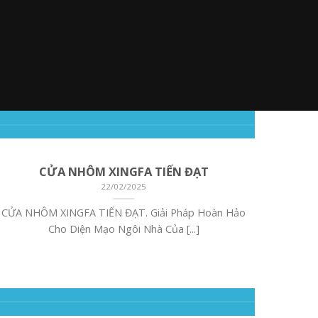
CỬA NHÔM XINGFA TIẾN ĐẠT
22/02/2025
CỬA NHÔM XINGFA TIẾN ĐẠT. Giải Pháp Hoàn Hảo
Giá c
Cho Diện Mạo Ngôi Nhà Của [...]