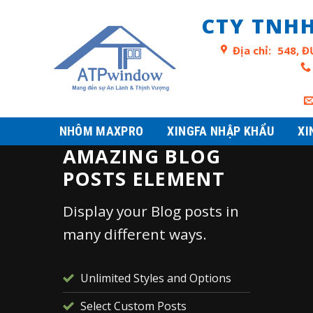
Skip
CTY TNHH
to
content
Địa chỉ:
548, Đ
NHÔM MAXPRO
XINGFA NHẬP KHẨU
XI
AMAZING BLOG
POSTS ELEMENT
Display your Blog posts in
many different ways.
I CHỎ HƠI
Unlimited Styles and Options
Select Custom Posts