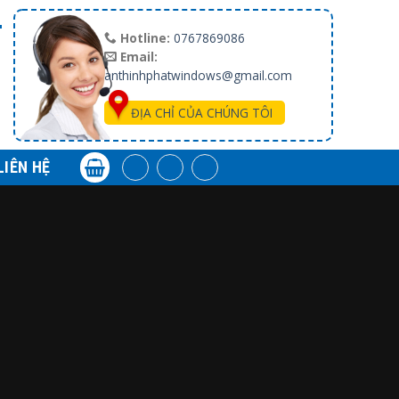
T
Hotline:
0767869086
Email:
anthinhphatwindows@gmail.com
ĐỊA CHỈ CỦA CHÚNG TÔI
LIÊN HỆ
N TỨC
 Nhập Khẩu