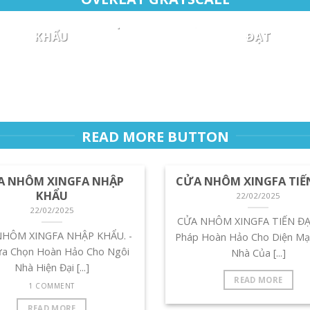
ự Lựa Chọn Hoàn Hảo Cho
Giải Pháp Hoàn Hảo Cho 
 NHÔM XINGFA NHẬP
CỬA NHÔM XINGFA 
Ngôi Nhà Hiện Đại [...]
Mạo Ngôi Nhà Của [...]
KHẨU
ĐẠT
1 COMMENT
22/02/2025
22/02/2025
NHÔM XINGFA NHẬP KHẨU.
CỬA NHÔM XINGFA TIẾN 
ự Lựa Chọn Hoàn Hảo Cho
Giải Pháp Hoàn Hảo Cho 
Ngôi Nhà Hiện Đại [...]
Mạo Ngôi Nhà Của [...]
1 COMMENT
READ MORE BUTTON
A NHÔM XINGFA NHẬP
CỬA NHÔM XINGFA TIẾ
KHẨU
22/02/2025
22/02/2025
CỬA NHÔM XINGFA TIẾN ĐẠT
NHÔM XINGFA NHẬP KHẨU. -
Pháp Hoàn Hảo Cho Diện Mạ
ựa Chọn Hoàn Hảo Cho Ngôi
Nhà Của [...]
Nhà Hiện Đại [...]
READ MORE
1 COMMENT
READ MORE