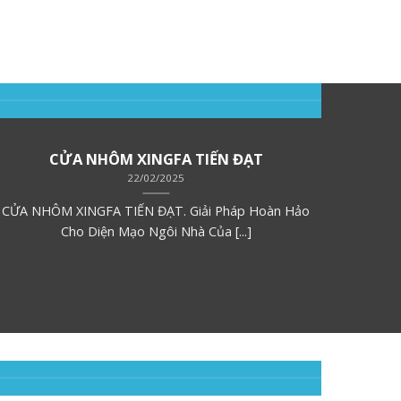
CỬA NHÔM XINGFA TIẾN ĐẠT
22/02/2025
CỬA NHÔM XINGFA TIẾN ĐẠT. Giải Pháp Hoàn Hảo
Giá c
Cho Diện Mạo Ngôi Nhà Của [...]