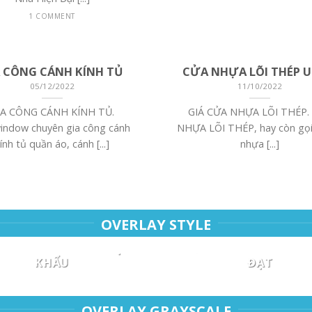
1 COMMENT
A CÔNG CÁNH KÍNH TỦ
CỬA NHỰA LÕI THÉP U
05/12/2022
11/10/2022
IA CÔNG CÁNH KÍNH TỦ.
GIÁ CỬA NHỰA LÕI THÉP.
ndow chuyên gia công cánh
NHỰA LÕI THÉP, hay còn gọi
ính tủ quần áo, cánh [...]
nhựa [...]
OVERLAY STYLE
 NHÔM XINGFA NHẬP
CỬA NHÔM XINGFA 
KHẨU
ĐẠT
22/02/2025
22/02/2025
NHÔM XINGFA NHẬP KHẨU.
CỬA NHÔM XINGFA TIẾN 
OVERLAY GRAYSCALE