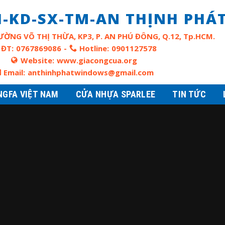
-KD-SX-TM-AN THỊNH PHÁ
ƯỜNG VÕ THỊ THỪA, KP3, P. AN PHÚ ĐÔNG, Q.12, Tp.HCM.
ĐT:
0767869086
-
Hotline:
0901127578
Website:
www.giacongcua.org
Email:
anthinhphatwindows@gmail.com
NGFA VIỆT NAM
CỬA NHỰA SPARLEE
TIN TỨC
CỬA NHÔM XINGFA GIÁ RẺ TI
Giá Cửa Nhôm Xingfa
23/05/2025