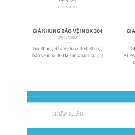
1 COMMENT
GIÁ KHUNG BẢO VỆ INOX 304
GI
28/03/2023
Giá Khung Bảo Vệ Inox 304. Khung
G
bảo vệ inox 304 là sản phẩm rất [...]
ATPwi
k
CHỎ
GIÁ CỬA NHÔM XINGFA
CỬA
NHẬP KHẨU
23/05/2025
CÙI
Giá Cửa Nhôm Xingfa Nhập Khẩu
CỬA 