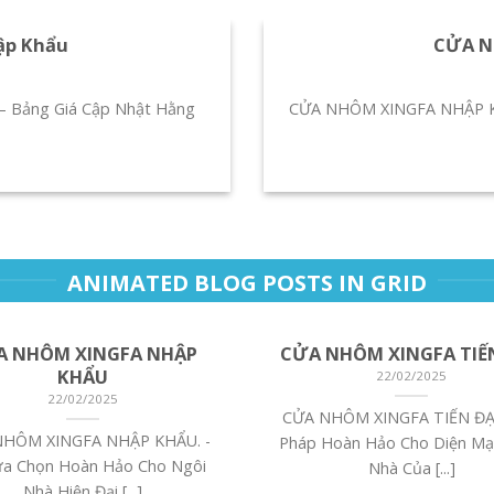
ập Khẩu
CỬA N
– Bảng Giá Cập Nhật Hằng
CỬA NHÔM XINGFA NHẬP KH
ANIMATED BLOG POSTS IN GRID
A NHÔM XINGFA NHẬP
CỬA NHÔM XINGFA TIẾ
KHẨU
22/02/2025
22/02/2025
CỬA NHÔM XINGFA TIẾN ĐẠT
NHÔM XINGFA NHẬP KHẨU. -
Pháp Hoàn Hảo Cho Diện Mạ
ựa Chọn Hoàn Hảo Cho Ngôi
Nhà Của [...]
Nhà Hiện Đại [...]