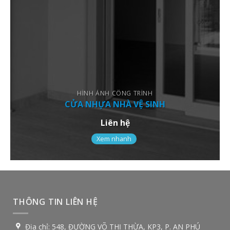
HÌNH ẢNH CÔNG TRÌNH
CỬA NHỰA NHÀ VỆ SINH
Liên hệ
Xem nhanh
THÔNG TIN LIÊN HỆ
Địa chỉ:
548, ĐƯỜNG VÕ THỊ THỪA, KP3, P. AN PHÚ