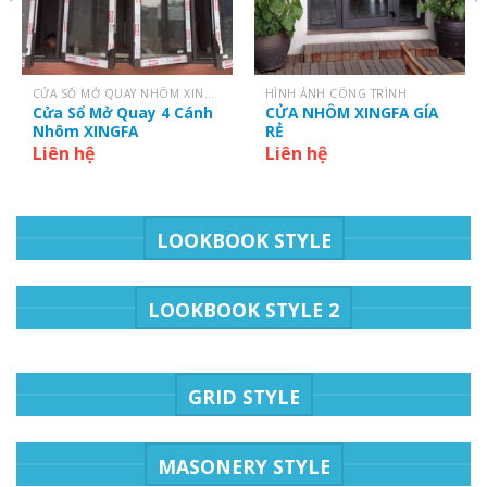
CỬA SỔ MỞ QUAY NHÔM XINGFA
HÌNH ẢNH CÔNG TRÌNH
Cửa Sổ Mở Quay 4 Cánh
CỬA NHÔM XINGFA GÍA
Nhôm XINGFA
RẺ
Liên hệ
Liên hệ
LOOKBOOK STYLE
LOOKBOOK STYLE 2
GRID STYLE
MASONERY STYLE