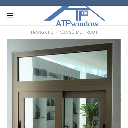
Skip
to
content
TRANG CHỦ
/
CỬA SỔ MỞ TRƯỢT