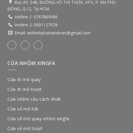
Địa chỉ:
548, ĐƯỜNG VÕ THỊ THỪA, KP3, P. AN PHÚ
ĐÔNG, Q.12, Tp.HCM.
Hotline 1:
0767869086
Hotline 2:
0901127578
Email:
anthinhphatwindows@gmail.com
CỬA NHÔM XINGFA
Cửa đi mở quay
Cửa đi mở trượt
Cửa nhôm cầu cách nhiệt
Cửa sổ mở hất
Cửa sổ mở quay nhôm xingfa
Cửa sổ mở trượt