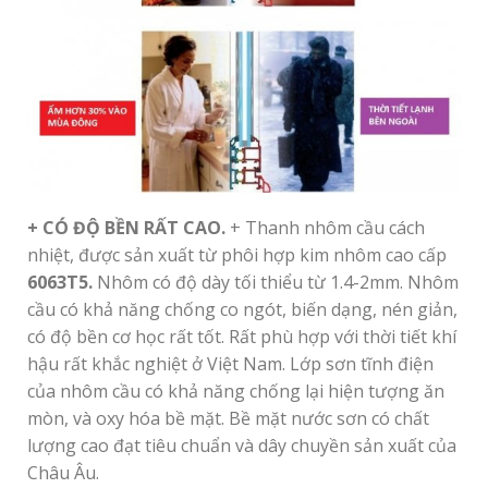
+ CÓ ĐỘ BỀN RẤT CAO.
+ Thanh nhôm cầu cách
nhiệt, được sản xuất từ phôi hợp kim nhôm cao cấp
6063T5.
Nhôm có độ dày tối thiểu từ 1.4-2mm. Nhôm
cầu có khả năng chống co ngót, biến dạng, nén giản,
có độ bền cơ học rất tốt. Rất phù hợp với thời tiết khí
hậu rất khắc nghiệt ở Việt Nam. Lớp sơn tĩnh điện
của nhôm cầu có khả năng chống lại hiện tượng ăn
mòn, và oxy hóa bề mặt. Bề mặt nước sơn có chất
lượng cao đạt tiêu chuẩn và dây chuyền sản xuất của
Châu Âu.