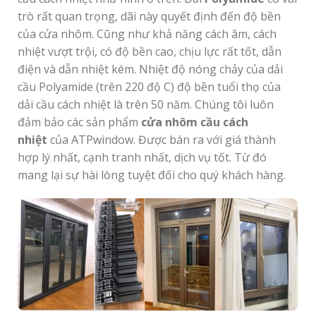
trò rất quan trọng, dãi này quyết định đến độ bền
của cửa nhôm. Cũng như khả năng cách âm, cách
nhiệt vượt trội, có độ bền cao, chịu lực rất tốt, dẫn
điện và dẫn nhiệt kém. Nhiệt độ nóng chảy của dải
cầu Polyamide (trên 220 độ C) độ bền tuổi thọ của
dải cầu cách nhiệt là trên 50 năm. Chúng tôi luôn
đảm bảo các sản phẩm
cửa nhôm cầu cách
nhiệt
của ATPwindow. Được bán ra với giá thành
hợp lý nhất, cạnh tranh nhất, dịch vụ tốt. Từ đó
mang lại sự hài lòng tuyệt đối cho quý khách hàng.