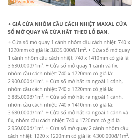
+ GIÁ CỬA NHÔM CẦU CÁCH NHIỆT MAXAL CỬA
SỔ MỞ QUAY VÀ CỬA HẤT THEO LỖ BAN.
+ Cửa sổ mở quay 1 cánh nhôm cầu cách nhiệt: 740 x
1220mm có giá là: 3.835.000đ/1m². + Cửa sổ mở quay
1 cánh nhôm cầu cách nhiệt: 740 x 1410mm có giá là:
3.630.000đ/1m². + Cửa sổ mở quay 1 cánh và fix,
nhôm cầu cách nhiệt: 740 x 1720mm có giá là:
2.900.000đ/1m². + Cửa sổ mở hất ra ngoài 1 cánh,
nhôm cầu cách nhiệt: 740 x 1220mm có giá là:
3.885.000đ/1m². + Cửa sổ mở hất ra ngoài 1 cánh,
nhôm cầu cách nhiệt: 740 x 1410mm có giá là:
3.680.000đ/1m². + Cửa sổ mở hất ra ngoài 1 cánh và
fix, nhôm cầu cách nhiệt: 740 x 1720mm có giá là:
2.950.000đ/1m². + Cửa sổ mở quay 2 cánh nhôm cầu
cách nhiệt: 1220 x 1220mm có giá là: 4.300.000đ/1m².