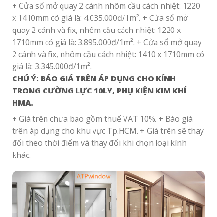
+ Cửa sổ mở quay 2 cánh nhôm cầu cách nhiệt: 1220
x 1410mm có giá là: 4.035.000đ/1m². + Cửa sổ mở
quay 2 cánh và fix, nhôm cầu cách nhiệt: 1220 x
1710mm có giá là: 3.895.000đ/1m². + Cửa sổ mở quay
2 cánh và fix, nhôm cầu cách nhiệt: 1410 x 1710mm có
giá là: 3.345.000đ/1m².
CHÚ Ý: BÁO GIÁ TRÊN ÁP DỤNG CHO KÍNH
TRONG CƯỜNG LỰC 10LY, PHỤ KIỆN KIM KHÍ
HMA.
+ Giá trên chưa bao gồm thuế VAT 10%. + Báo giá
trên áp dụng cho khu vực Tp.HCM. + Giá trên sẽ thay
đổi theo thời điểm và thay đổi khi chọn loại kính
khác.