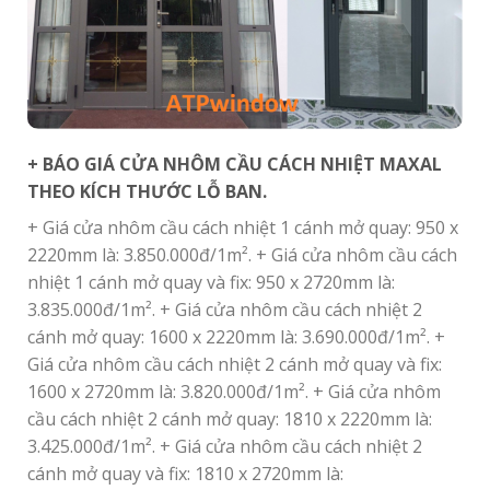
+ BÁO GIÁ CỬA NHÔM CẦU CÁCH NHIỆT MAXAL
THEO KÍCH THƯỚC LỖ BAN.
+ Giá cửa nhôm cầu cách nhiệt 1 cánh mở quay: 950 x
2220mm là: 3.850.000đ/1m². + Giá cửa nhôm cầu cách
nhiệt 1 cánh mở quay và fix: 950 x 2720mm là:
3.835.000đ/1m². + Giá cửa nhôm cầu cách nhiệt 2
cánh mở quay: 1600 x 2220mm là: 3.690.000đ/1m². +
Giá cửa nhôm cầu cách nhiệt 2 cánh mở quay và fix:
1600 x 2720mm là: 3.820.000đ/1m². + Giá cửa nhôm
cầu cách nhiệt 2 cánh mở quay: 1810 x 2220mm là:
3.425.000đ/1m². + Giá cửa nhôm cầu cách nhiệt 2
cánh mở quay và fix: 1810 x 2720mm là: