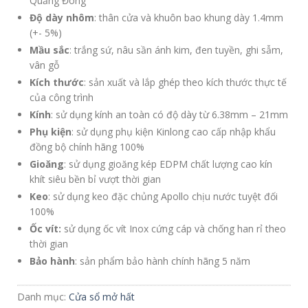
Quảng Đông
Độ dày nhôm
: thân cửa và khuôn bao khung dày 1.4mm
(+- 5%)
Mầu sắc
: trắng sứ, nâu sần ánh kim, đen tuyền, ghi sẫm,
vân gỗ
Kích thước
: sản xuất và lắp ghép theo kích thước thực tế
của công trình
Kính
: sử dụng kính an toàn có độ dày từ 6.38mm – 21mm
Phụ kiện
: sử dụng phụ kiện Kinlong cao cấp nhập khẩu
đồng bộ chính hãng 100%
Gioăng
: sử dụng gioăng kép EDPM chất lượng cao kín
khít siêu bền bỉ vượt thời gian
Keo
: sử dụng keo đặc chủng Apollo chịu nước tuyệt đối
100%
Ốc vít:
sử dụng ốc vít Inox cứng cáp và chống han rỉ theo
thời gian
Bảo hành
: sản phẩm bảo hành chính hãng 5 năm
Danh mục:
Cửa sổ mở hất