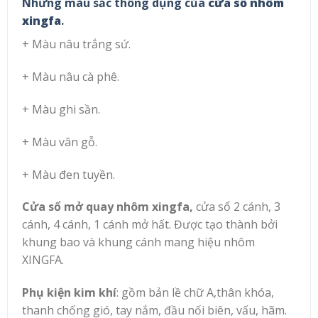
Những màu sắc thông dụng của
cửa sổ nhôm
xingfa
.
+ Màu nâu trắng sứ.
+ Màu nâu cà phê.
+ Màu ghi sần.
+ Màu vân gỗ.
+ Màu đen tuyền.
Cửa sổ mở quay nhôm xingfa,
cửa sổ 2 cánh, 3
cánh, 4 cánh, 1 cánh mở hất. Được tạo thành bởi
khung bao và khung cánh mang hiệu nhôm
XINGFA.
Phụ kiện kim khí
: gồm bản lề chữ A,thân khóa,
thanh chống gió, tay nắm, đầu nối biên, vấu, hãm.