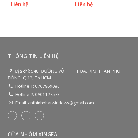
Liên hệ
Liên hệ
THÔNG TIN LIÊN HỆ
Địa chỉ:
548, ĐƯỜNG VÕ THỊ THỪA, KP3, P. AN PHÚ
ĐÔNG, Q.12, Tp.HCM.
Hotline 1:
0767869086
Hotline 2:
0901127578
Email:
anthinhphatwindows@gmail.com
CỬA NHÔM XINGFA