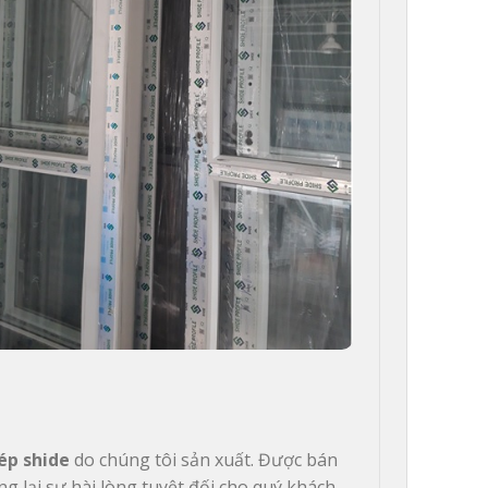
ép shide
 do chúng tôi sản xuất. Được bán 
ng lại sự hài lòng tuyệt đối cho quý khách.