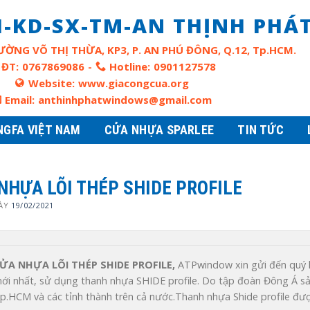
-KD-SX-TM-AN THỊNH PHÁ
ƯỜNG VÕ THỊ THỪA, KP3, P. AN PHÚ ĐÔNG, Q.12, Tp.HCM.
ĐT:
0767869086
-
Hotline:
0901127578
Website:
www.giacongcua.org
Email:
anthinhphatwindows@gmail.com
NGFA VIỆT NAM
CỬA NHỰA SPARLEE
TIN TỨC
NHỰA LÕI THÉP SHIDE PROFILE
ÀY
19/02/2021
ỬA NHỰA LÕI THÉP SHIDE PROFILE,
 ATPwindow xin gửi đến quý kh
ới nhất, sử dụng thanh nhựa SHIDE profile. Do tập đoàn Đông Á sả
p.HCM và các tỉnh thành trên cả nước.Thanh nhựa Shide profile được 