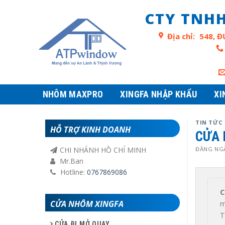
Skip
CTY TNHH
to
content
Địa chỉ:
548, Đ
NHÔM MAXPRO
XINGFA NHẬP KHẨU
XI
TIN TỨC
HỖ TRỢ KINH DOANH
CỬA 
ĐĂNG NG
CHI NHÁNH HỒ CHÍ MINH
Mr.Ban
Hotline:
0767869086
C
CỬA NHÔM XINGFA
m
T
CỬA ĐI MỞ QUAY