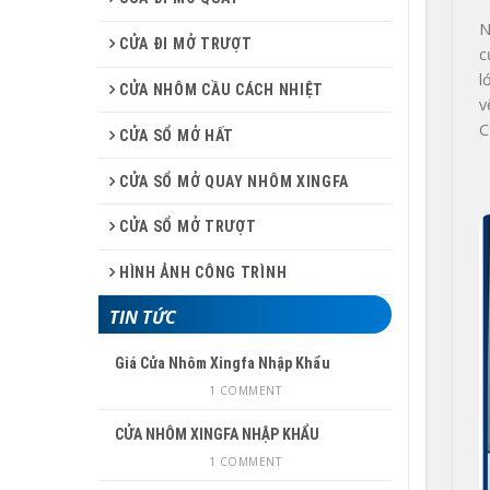
N
CỬA ĐI MỞ TRƯỢT
c
l
CỬA NHÔM CẦU CÁCH NHIỆT
v
C
CỬA SỔ MỞ HẤT
CỬA SỔ MỞ QUAY NHÔM XINGFA
CỬA SỔ MỞ TRƯỢT
HÌNH ẢNH CÔNG TRÌNH
TIN TỨC
Giá Cửa Nhôm Xingfa Nhập Khẩu
1 COMMENT
CỬA NHÔM XINGFA NHẬP KHẨU
1 COMMENT