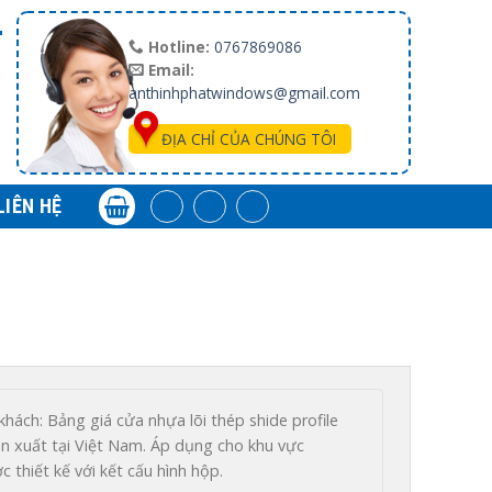
T
Hotline:
0767869086
Email:
anthinhphatwindows@gmail.com
ĐỊA CHỈ CỦA CHÚNG TÔI
LIÊN HỆ
ách: Bảng giá cửa nhựa lõi thép shide profile 
n xuất tại Việt Nam. Áp dụng cho khu vực 
thiết kế với kết cấu hình hộp.
