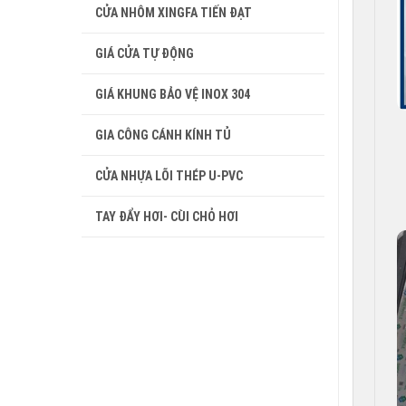
CỬA NHÔM XINGFA TIẾN ĐẠT
GIÁ CỬA TỰ ĐỘNG
GIÁ KHUNG BẢO VỆ INOX 304
GIA CÔNG CÁNH KÍNH TỦ
CỬA NHỰA LÕI THÉP U-PVC
TAY ĐẨY HƠI- CÙI CHỎ HƠI