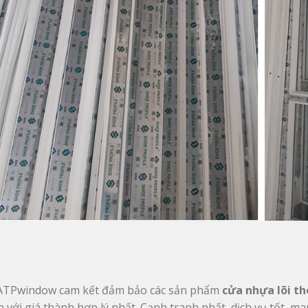
ATPwindow cam kết đảm bảo các sản phẩm 
cửa nhựa lõi th
a với giá thành hợp lý nhất. Cạnh tranh nhất, dịch vụ tốt, ma