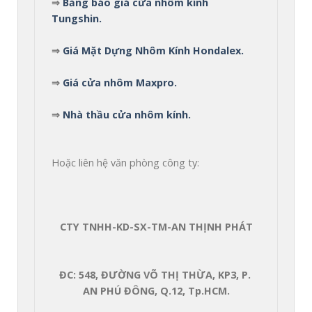
⇒ 
Bảng báo giá cửa nhôm kính 
Tungshin.
⇒ 
Giá Mặt Dựng Nhôm Kính Hondalex.
⇒ 
Giá cửa nhôm Maxpro.
⇒ 
Nhà thầu cửa nhôm kính.
Hoặc liên hệ văn phòng công ty:
CTY TNHH-KD-SX-TM-AN THỊNH PHÁT
ĐC: 548, ĐƯỜNG VÕ THỊ THỪA, KP3, P. 
AN PHÚ ĐÔNG, Q.12, Tp.HCM.