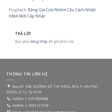
Pingback:
Bảng Giá Cửa Nhôm Cầu Cách Nhiệt
HMA Mới Cập Nhật
TRẢ LỜI
Bạn phải
đăng nhập
để gửi phản hồi.
THÔNG TIN LIÊN HỆ
Địa chỉ:
548, ĐƯỜNG VÕ THỊ THỪA, KP3, P. AN PHÚ
ĐÔNG, Q.12, Tp.HCM.
Hotline 1:
0767869086
Hotline 2:
0901127578